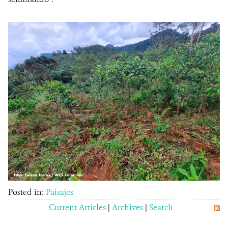
Posted in:
Paisajes
Current Articles
|
Archives
|
Search