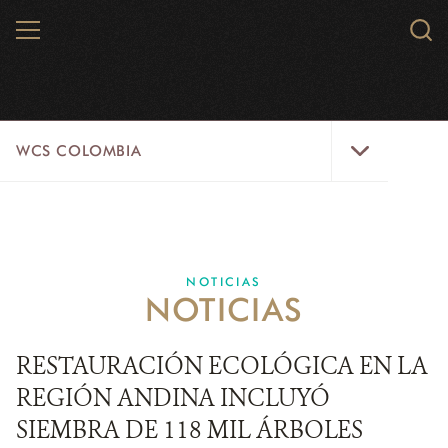
Skip
MENU
Sear
to
WCS.
main
WCS
content
WCS
WCS COLOMBIA
Colombia
Menu
INICIO
WCS COLOMBIA
NOTICIAS
NOTICIAS
EJES ESTRATÉGICOS
AQUÍ TRABAJAMOS
RESTAURACIÓN ECOLÓGICA EN LA
REGIÓN ANDINA INCLUYÓ
LÍNEAS DE ACCIÓN
SIEMBRA DE 118 MIL ÁRBOLES
MICROSITIOS