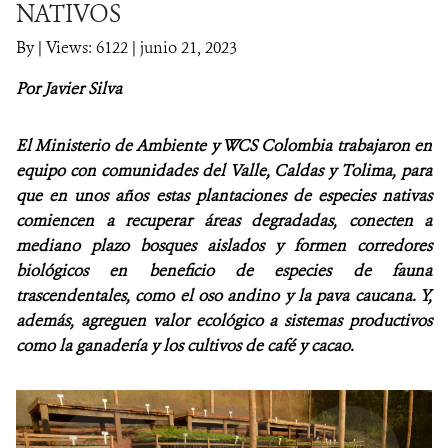
NATIVOS
NOTICIAS
By
|
Views: 6122
| junio 21, 2023
Por Javier Silva
WCS VISUAL
PUBLICACIONES
El Ministerio de Ambiente y WCS Colombia trabajaron en
equipo con comunidades del Valle, Caldas y Tolima, para
ALIADOS Y ALIANZAS
que en unos años estas plantaciones de especies nativas
comiencen a recuperar áreas degradadas, conecten a
COBERTURA EN MEDIOS DE COMUNICACIÓN
mediano plazo bosques aislados y formen corredores
biológicos en beneficio de especies de fauna
INFORME ANUAL WCS
trascendentales, como el oso andino y la pava caucana. Y,
MECANISMO DE ATENCIÓN DE QUEJAS Y RECLAMOS
además, agreguen valor ecológico a sistemas productivos
como la ganadería y los cultivos de café y cacao.
DONA