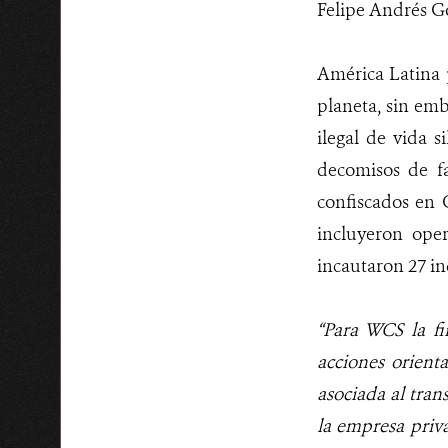
Felipe Andrés Gó
América Latina p
planeta, sin emb
ilegal de vida s
decomisos de fa
confiscados en C
incluyeron ope
incautaron 27 in
“Para WCS la fi
acciones orienta
asociada al tran
la empresa priva