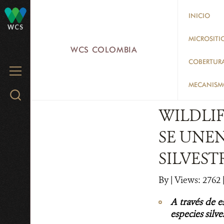
Skip
INICIO
to
WCS
main
MICROSITI
WCS COLOMBIA
content
COBERTUR
MENU
MECANISMO
Search
WCS.org
WILDLI
SE UNEN
SILVES
By
|
Views: 2762
|
A través de e
especies silve