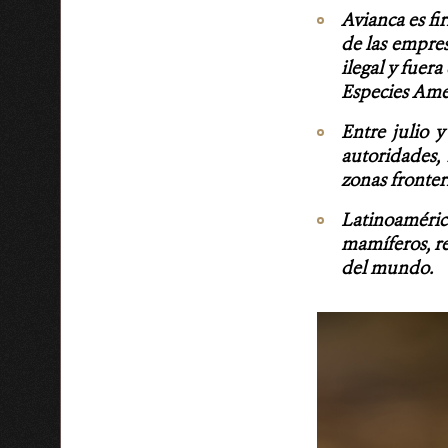
Avianca es f
de las empres
ilegal y fuer
Especies Amen
Entre julio 
autoridades, 
zonas fronteri
Latinoamérica
mamíferos, re
del mundo.