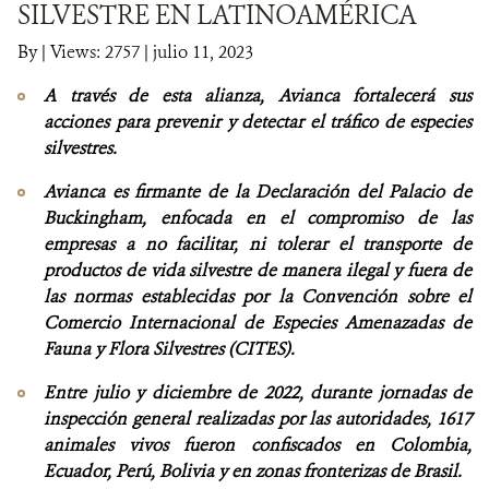
SILVESTRE EN LATINOAMÉRICA
NOTICIAS
By
|
Views: 2757
| julio 11, 2023
A través de esta alianza, Avianca fortalecerá sus
WCS VISUAL
acciones para prevenir y detectar el tráfico de especies
silvestres.
PUBLICACIONES
Avianca es firmante de la Declaración del Palacio de
ALIADOS Y ALIANZAS
Buckingham, enfocada en el compromiso de las
empresas a no facilitar, ni tolerar el transporte de
COBERTURA EN MEDIOS DE COMUNICACIÓN
productos de vida silvestre de manera ilegal y fuera de
las normas establecidas por la Convención sobre el
INFORME ANUAL WCS
Comercio Internacional de Especies Amenazadas de
Fauna y Flora Silvestres (CITES).
MECANISMO DE ATENCIÓN DE QUEJAS Y RECLAMOS
Entre julio y diciembre de 2022, durante jornadas de
DONA
inspección general realizadas por las autoridades, 1617
animales vivos fueron confiscados en Colombia,
Ecuador, Perú, Bolivia y en zonas fronterizas de Brasil.