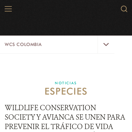
Skip
MENU
Sear
to
WCS.
main
WCS
content
WCS
WCS COLOMBIA
Colombia
Menu
INICIO
WCS COLOMBIA
NOTICIAS
ESPECIES
EJES ESTRATÉGICOS
AQUÍ TRABAJAMOS
WILDLIFE CONSERVATION
SOCIETY Y AVIANCA SE UNEN PARA
LÍNEAS DE ACCIÓN
PREVENIR EL TRÁFICO DE VIDA
MICROSITIOS