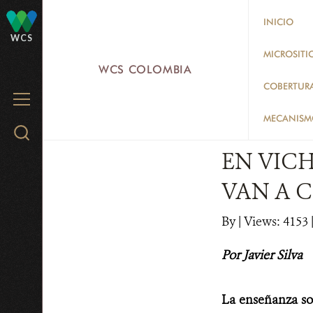
Skip
INICIO
to
WCS
main
MICROSITI
WCS COLOMBIA
content
COBERTUR
MENU
MECANISMO
Search
WCS.org
EN VICH
VAN A C
By
|
Views: 4153
Por Javier Silva
La enseñanza sob