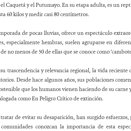
n el Caquetá y el Putumayo. En su etapa adulta, es un re
sta 60 kilos y medir casi 80 centímetros.
emporada de pocas lluvias, ofrece un espectáculo extra
es, especialmente hembras, suelen agruparse en diferen
 de no menos de 50 de ellas que se conoce como ‘cambote
 su trascendencia y relevancia regional, la vida reciente
rritorios. Desde hace algunos años, sus poblaciones come
stenible que los humanos vienen haciendo de su carne y
alogada como En Peligro Crítico de extinción.
y tratar de evitar su desaparición, han surgido esfuerzos,
 comunidades conozcan la importancia de esta especi