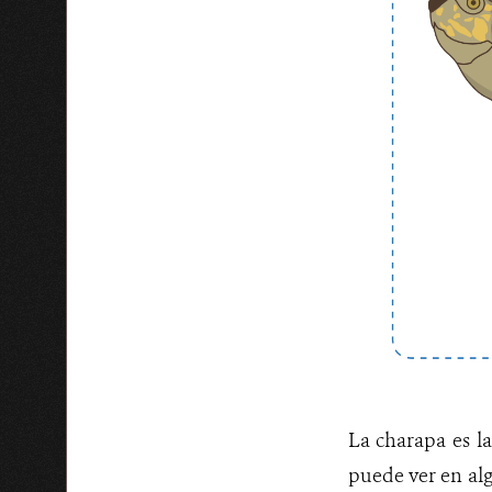
La charapa es l
puede ver en alg