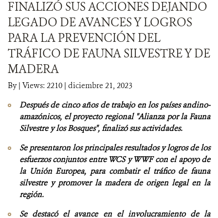
FINALIZÓ SUS ACCIONES DEJANDO
LEGADO DE AVANCES Y LOGROS
NOTICIAS
PARA LA PREVENCIÓN DEL
WCS VISUAL
TRÁFICO DE FAUNA SILVESTRE Y DE
PUBLICACIONES
MADERA
By
|
Views: 2210
| diciembre 21, 2023
ALIADOS Y ALIANZAS
Después de cinco años de trabajo en los países andino-
COBERTURA EN MEDIOS DE COMUNICACIÓN
amazónicos, el proyecto regional "Alianza por la Fauna
Silvestre y los Bosques", finalizó sus actividades.
INFORME ANUAL WCS
Se presentaron los principales resultados y logros de los
MECANISMO DE ATENCIÓN DE QUEJAS Y RECLAMOS
esfuerzos conjuntos entre WCS y WWF con el apoyo de
la Unión Europea, para combatir el tráfico de fauna
silvestre y promover la madera de origen legal en la
DONA
región.
Se destacó el avance en el involucramiento de la