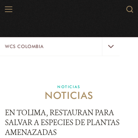
Skip
MENU
Sear
to
WCS.
main
WCS
content
WCS
WCS COLOMBIA
Colombia
Menu
INICIO
WCS COLOMBIA
NOTICIAS
NOTICIAS
EJES ESTRATÉGICOS
AQUÍ TRABAJAMOS
EN TOLIMA, RESTAURAN PARA
SALVAR A ESPECIES DE PLANTAS
LÍNEAS DE ACCIÓN
AMENAZADAS
MICROSITIOS