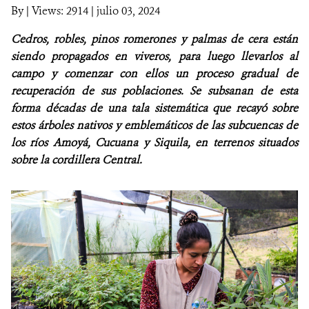
By
|
Views: 2914
| julio 03, 2024
NOTICIAS
Cedros, robles, pinos romerones y palmas de cera están
siendo propagados en viveros, para luego llevarlos al
WCS VISUAL
campo y comenzar con ellos un proceso gradual de
recuperación de sus poblaciones. Se subsanan de esta
PUBLICACIONES
forma décadas de una tala sistemática que recayó sobre
estos árboles nativos y emblemáticos de las subcuencas de
ALIADOS Y ALIANZAS
los ríos Amoyá, Cucuana y Siquila, en terrenos situados
COBERTURA EN MEDIOS DE COMUNICACIÓN
sobre la cordillera Central.
INFORME ANUAL WCS
MECANISMO DE ATENCIÓN DE QUEJAS Y RECLAMOS
DONA