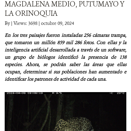
MAGDALENA MEDIO, PUTUMAYO Y
LA ORINOQUIA
NOTICIAS
By
|
Views: 3698
| octubre 09, 2024
WCS VISUAL
En los tres paisajes fueron instaladas 256 cámaras trampa,
PUBLICACIONES
que tomaron un millón 859 mil 286 fotos. Con ellas y la
inteligencia artificial desarrollada a través de un software,
ALIADOS Y ALIANZAS
un grupo de biólogos identificó la presencia de 138
especies. Ahora, se podrán saber las áreas que ellas
COBERTURA EN MEDIOS DE COMUNICACIÓN
ocupan, determinar si sus poblaciones han aumentado e
identificar los patrones de actividad de cada una.
INFORME ANUAL WCS
MECANISMO DE ATENCIÓN DE QUEJAS Y RECLAMOS
DONA