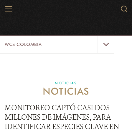
Skip
MENU
Sear
to
WCS.
main
WCS
content
WCS
WCS COLOMBIA
Colombia
Menu
INICIO
WCS COLOMBIA
NOTICIAS
NOTICIAS
EJES ESTRATÉGICOS
AQUÍ TRABAJAMOS
MONITOREO CAPTÓ CASI DOS
MILLONES DE IMÁGENES, PARA
LÍNEAS DE ACCIÓN
IDENTIFICAR ESPECIES CLAVE EN
MICROSITIOS