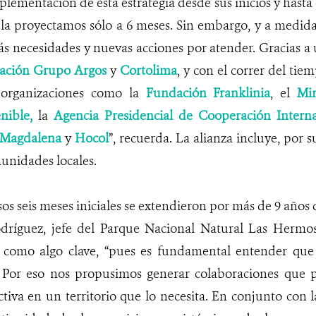
plementación de esta estrategia desde sus inicios y hasta 
 la proyectamos sólo a 6 meses. Sin embargo, y a medid
s necesidades y nuevas acciones por atender. Gracias a u
ación Grupo Argos
y
Cortolima
, y con el correr del ti
 organizaciones como la
Fundación Franklinia
, el
Mi
nible,
la
Agencia Presidencial de Cooperación Intern
 Magdalena
y
Hocol
”, recuerda. La alianza incluye, por s
munidades locales.
sos seis meses iniciales se extendieron por más de 9 años
ríguez, jefe del Parque Nacional Natural Las Hermosa
ta como algo clave, “pues es fundamental entender qu
 Por eso nos propusimos generar colaboraciones que 
tiva en un territorio que lo necesita. En conjunto con