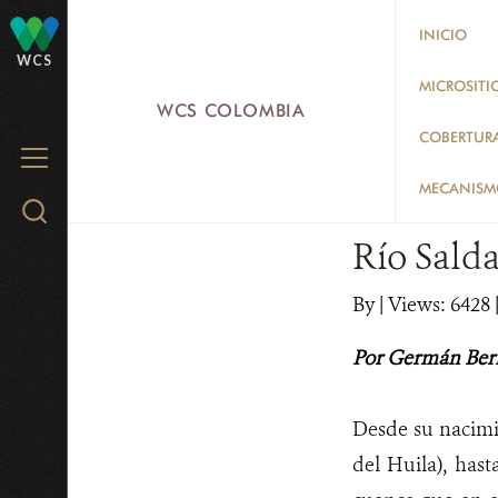
Skip
INICIO
to
WCS
main
MICROSITI
WCS COLOMBIA
content
COBERTUR
MENU
MECANISMO
Search
WCS.org
Río Sald
By
|
Views: 6428
Por Germán Ber
Desde su nacimi
del Huila), has