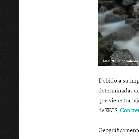
Debido a su impo
determinadas ac
que viene trabaj
de WCS,
Concret
Geográficamente