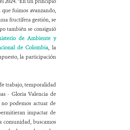
el 2024. “En un principio
a que fuimos avanzando,
na fructífera gestión, se
empo también se consiguió
nisterio de Ambiente y
acional de Colombia
, la
upuesto, la participación
 de trabajo, temporalidad
s - Gloria Valencia de
e no podemos actuar de
permitieran impactar de
 la comunidad, buscamos