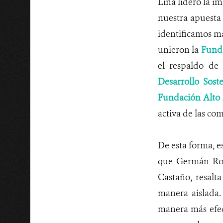
Lina lideró la im
nuestra apuesta
identificamos má
unieron la
Fund
el respaldo de
Desarrollo Soste
Fundación Alto
activa de las co
De esta forma, e
que Germán Rod
Castaño, resal
manera aislada.
manera más efec