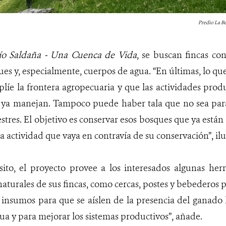
Predio La Be
ío Saldaña - Una Cuenca de Vida
, se buscan fincas con
es y, especialmente, cuerpos de agua. “En últimas, lo qu
líe la frontera agropecuaria y que las actividades pro
e ya manejan. Tampoco puede haber tala que no sea para
stres. El objetivo es conservar esos bosques que ya están 
 actividad que vaya en contravía de su conservación”, ilu
sito, el proyecto provee a los interesados algunas he
 naturales de sus fincas, como cercas, postes y bebederos 
insumos para que se aíslen de la presencia del ganado l
gua y para mejorar los sistemas productivos”, añade.