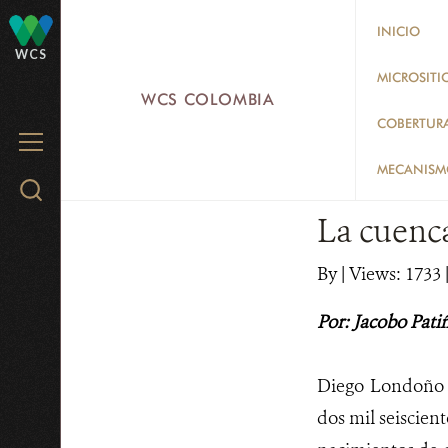
Skip
INICIO
to
WCS
main
MICROSITI
WCS COLOMBIA
content
COBERTUR
MENU
MECANISMO
Search
WCS.org
La cuenca
By
|
Views: 1733
Por: Jacobo Pati
Diego Londoño t
dos mil seiscient