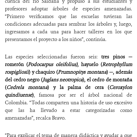
cuenca del río Saldaña y propuso a sus estudiantes y
profesores adoptar árboles de especies amenazadas.
“Primero verificamos que las escuelas tuvieran las
condiciones adecuadas para sembrar los árboles y, luego,
ingresamos a cada una para hacer talleres en los que
presentamos el proyecto a los niños”, continúa.
Las especies seleccionadas fueron seis:
tres pinos —
romerón (
Podocarpus oleifolius),
hayuelo (
Retrophyllum
rospigliosii
) y chaquiro (
Prumnopitys montana
) —, además
del cedro negro (
Juglans neotropica
), el cedro de montaña
(
Cedrela montana
) y la palma de cera (
Ceroxylon
quindiuense
)
, famosa por ser el árbol nacional de
Colombia. “Todas comparten una historia de uso excesivo
que las ha llevado a estar categorizadas como
amenazadas”, recalca Bravo.
“Para explicar el tema de manera didáctica y ayudar a que