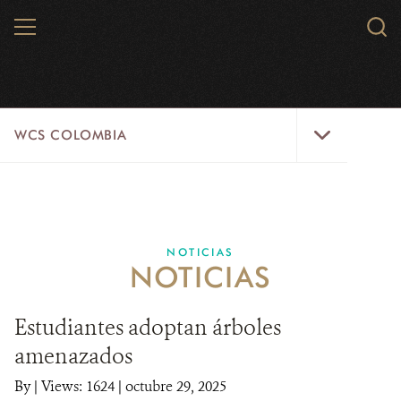
Skip
MENU
Sear
to
WCS.
main
WCS
content
WCS
WCS COLOMBIA
Colombia
Menu
INICIO
WCS COLOMBIA
NOTICIAS
NOTICIAS
EJES ESTRATÉGICOS
AQUÍ TRABAJAMOS
Estudiantes adoptan árboles
amenazados
LÍNEAS DE ACCIÓN
By
|
Views: 1624
| octubre 29, 2025
MICROSITIOS