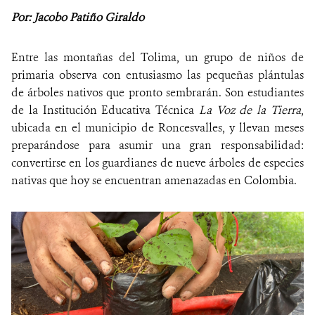
Por: Jacobo Patiño Giraldo
NOTICIAS
Entre las montañas del Tolima, un grupo de niños de
WCS VISUAL
primaria observa con entusiasmo las pequeñas plántulas
de árboles nativos que pronto sembrarán. Son estudiantes
PUBLICACIONES
de la Institución Educativa Técnica
La Voz de la Tierra
,
ubicada en el municipio de Roncesvalles, y llevan meses
ALIADOS Y ALIANZAS
preparándose para asumir una gran responsabilidad:
COBERTURA EN MEDIOS DE COMUNICACIÓN
convertirse en los guardianes de nueve árboles de especies
nativas que hoy se encuentran amenazadas en Colombia.
INFORME ANUAL WCS
MECANISMO DE ATENCIÓN DE QUEJAS Y RECLAMOS
DONA