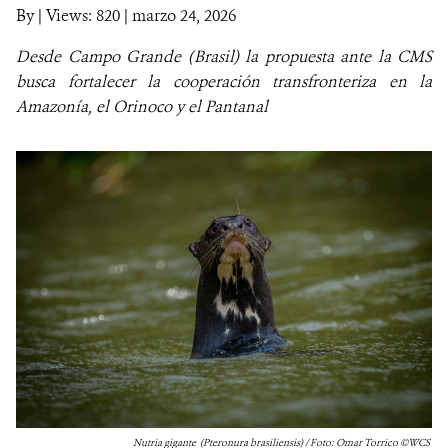
By
|
Views: 820
| marzo 24, 2026
NOTICIAS
Desde Campo Grande (Brasil) la propuesta ante la CMS
busca fortalecer la cooperación transfronteriza en la
WCS VISUAL
Amazonía, el Orinoco y el Pantanal
PUBLICACIONES
ALIADOS Y ALIANZAS
COBERTURA EN MEDIOS DE COMUNICACIÓN
INFORME ANUAL WCS
MECANISMO DE ATENCIÓN DE QUEJAS Y RECLAMOS
DONA
Nutria gigante (Pteronura brasiliensis) / Foto: Omar Torrico ©️WCS