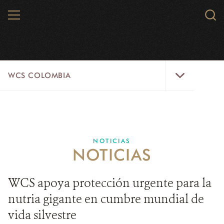
Skip
MENU
Sear
to
WCS.
main
WCS
content
WCS
WCS COLOMBIA
Colombia
Menu
INICIO
WCS COLOMBIA
NOTICIAS
NOTICIAS
EJES ESTRATÉGICOS
AQUÍ TRABAJAMOS
WCS apoya protección urgente para la
nutria gigante en cumbre mundial de
LÍNEAS DE ACCIÓN
vida silvestre
MICROSITIOS