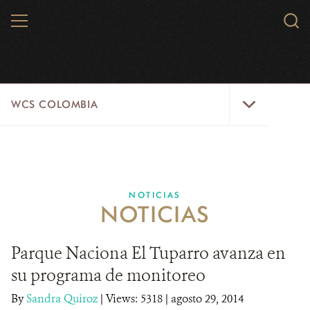
Skip
MENU
Sear
to
WCS.
main
WCS
content
WCS
WCS COLOMBIA
Colombia
Menu
INICIO
WCS COLOMBIA
NOTICIAS
NOTICIAS
EJES ESTRATÉGICOS
AQUÍ TRABAJAMOS
Parque Naciona El Tuparro avanza en
su programa de monitoreo
LÍNEAS DE ACCIÓN
By
Sandra Quiroz
|
Views: 5318
| agosto 29, 2014
MICROSITIOS