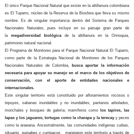
El único Parque Nacional Natural que existe en la altillanura colombiana
NOTICIAS
es El Tuparro, núcleo de la Reserva de la Biosfera que lleva su mismo
nombre. Es de singular importancia dentro del Sistema de Parques
WCS VISUAL
Nacionales Naturales, pues incluye en su paisaje gran parte de
la
megadiversidad biológica
de la altillanura en la Orinoquia,
PUBLICACIONES
patrimonio natural nacional.
El Programa de Monitoreo para el Parque Nacional Natural El Tuparro,
ALIADOS Y ALIANZAS
como parte de la Estrategia Nacional de Monitoreo de los Parques
Nacionales Naturales de Colombia,
busca aportar la información
COBERTURA EN MEDIOS DE COMUNICACIÓN
necesaria para apoyar su manejo en el marco de los objetivos de
conservación, con el aporte de entidades nacionales e
INFORME ANUAL WCS
internacionales.
MECANISMO DE ATENCIÓN DE QUEJAS Y RECLAMOS
Este singular territorio está constituido por afloramientos rocosos o
tepuyes, sabanas inundables y no inundables, pantanos arbolados,
morichales y bosques de galería; mamíferos como
los tapires, las
DONA
lapas y los jaguares; tortugas como la charapa y la terecay
y peces
como la arawana. Ancestralmente, las comunidades indígenas cuibas,
sikuanis, puinabes y curripacos manejaron este territorio a través de