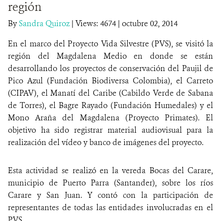
región
NOTICIAS
By
Sandra Quiroz
|
Views: 4674
| octubre 02, 2014
En el marco del Proyecto Vida Silvestre (PVS), se visitó la
WCS VISUAL
región del Magdalena Medio en donde se están
PUBLICACIONES
desarrollando los proyectos de conservación del Paujil de
Pico Azul (Fundación Biodiversa Colombia), el Carreto
ALIADOS Y ALIANZAS
(CIPAV), el Manatí del Caribe (Cabildo Verde de Sabana
de Torres), el Bagre Rayado (Fundación Humedales) y el
COBERTURA EN MEDIOS DE COMUNICACIÓN
Mono Araña del Magdalena (Proyecto Primates). El
objetivo ha sido
registrar material audiovisual para la
INFORME ANUAL WCS
realización del vídeo y banco de imágenes del proyecto.
MECANISMO DE ATENCIÓN DE QUEJAS Y RECLAMOS
Esta actividad se realizó en la vereda Bocas del Carare,
municipio de Puerto Parra (Santander), sobre los ríos
DONA
Carare y San Juan. Y contó con la participación de
representantes de todas las entidades involucradas en el
PVS.