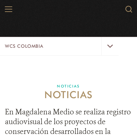
Skip
MENU
Sear
to
WCS.
main
WCS
content
WCS
WCS COLOMBIA
Colombia
Menu
INICIO
WCS COLOMBIA
NOTICIAS
NOTICIAS
EJES ESTRATÉGICOS
AQUÍ TRABAJAMOS
En Magdalena Medio se realiza registro
audiovisual de los proyectos de
LÍNEAS DE ACCIÓN
conservación desarrollados en la
MICROSITIOS