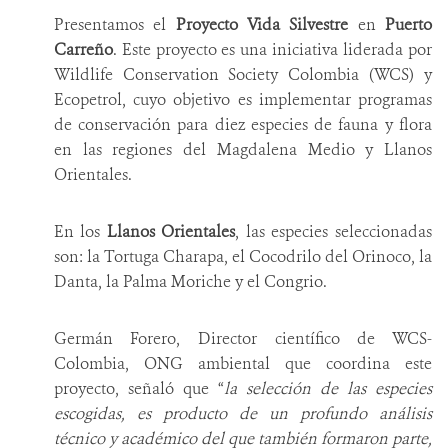
Presentamos el
Proyecto Vida Silvestre
en
Puerto
NOTICIAS
Carreño
. Este proyecto es una iniciativa liderada por
Wildlife Conservation Society Colombia (WCS) y
WCS VISUAL
Ecopetrol, cuyo objetivo es implementar programas
de conservación para diez especies de fauna y flora
PUBLICACIONES
en las regiones del Magdalena Medio y Llanos
Orientales.
ALIADOS Y ALIANZAS
COBERTURA EN MEDIOS DE COMUNICACIÓN
En los
Llanos Orientales
, las especies seleccionadas
son: la Tortuga Charapa, el Cocodrilo del Orinoco, la
INFORME ANUAL WCS
Danta, la Palma Moriche y el Congrio.
MECANISMO DE ATENCIÓN DE QUEJAS Y RECLAMOS
Germán Forero, Director científico de WCS-
Colombia, ONG ambiental que coordina este
DONA
proyecto, señaló que “
la selección de las especies
escogidas, es producto de un profundo análisis
técnico y académico del que también formaron parte,