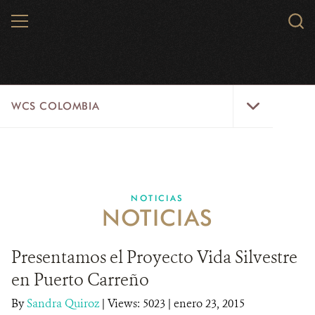
Skip
MENU
Sear
to
WCS.
main
WCS
content
WCS
WCS COLOMBIA
Colombia
Menu
INICIO
WCS COLOMBIA
NOTICIAS
NOTICIAS
EJES ESTRATÉGICOS
AQUÍ TRABAJAMOS
Presentamos el Proyecto Vida Silvestre
en Puerto Carreño
LÍNEAS DE ACCIÓN
By
Sandra Quiroz
|
Views: 5023
| enero 23, 2015
MICROSITIOS