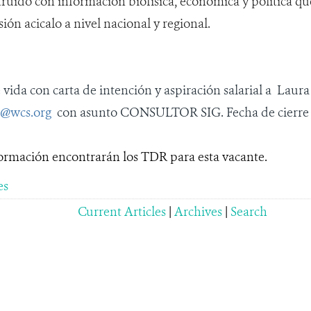
uido con información biofísica, económica y política qu
ión acicalo a nivel nacional y regional.
e vida con carta de intención y aspiración salarial a Laur
o@wcs.org
con asunto CONSULTOR SIG. Fecha de cierre d
ormación encontrarán los TDR para esta vacante.
es
Current Articles
|
Archives
|
Search