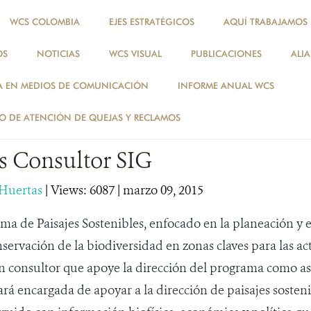
WCS COLOMBIA
EJES ESTRATÉGICOS
AQUÍ TRABAJAMOS
OS
NOTICIAS
WCS VISUAL
PUBLICACIONES
ALI
NOTICIAS
A EN MEDIOS DE COMUNICACIÓN
INFORME ANUAL WCS
NOTICIAS
 DE ATENCIÓN DE QUEJAS Y RECLAMOS
 Consultor SIG
 Huertas
|
Views: 6087
| marzo 09, 2015
a de Paisajes Sostenibles, enfocado en la planeación y e
nservación de la biodiversidad en zonas claves para las ac
 consultor que apoye la dirección del
programa como asi
tará encargada de
apoyar a la dirección de paisajes sosteni