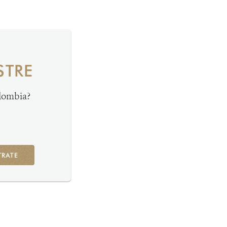
STRE
olombia?
TRATE