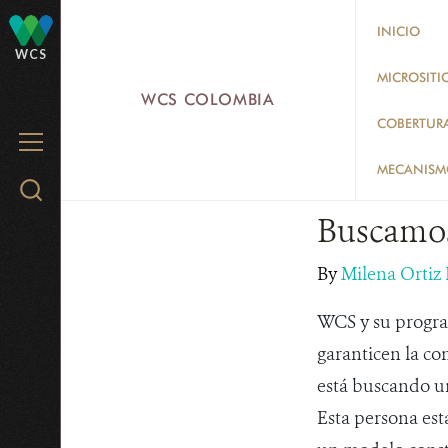
Skip
INICIO
to
WCS
main
MICROSITI
WCS COLOMBIA
content
COBERTUR
MENU
MECANISMO
Search
WCS.org
Buscamos
By
Milena Ortiz
WCS y su program
garanticen la co
está buscando un
Esta persona es