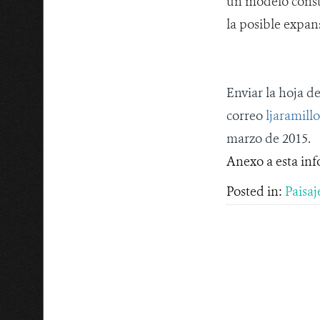
un
modelo constr
la posible expans
Enviar la hoja d
correo
ljaramill
marzo de 2015.
Anexo a esta inf
Posted in:
Paisaj