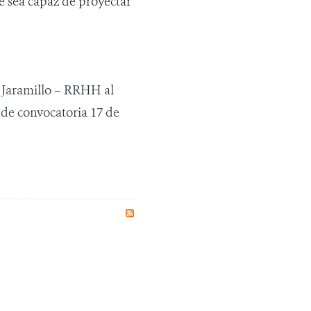
e sea capaz de proyectar
a Jaramillo – RRHH al
e convocatoria 17 de