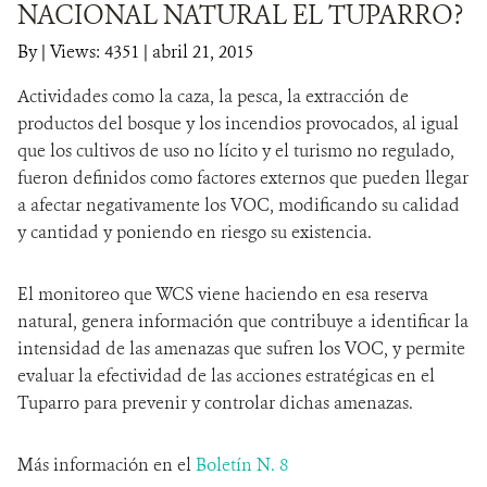
NACIONAL NATURAL EL TUPARRO?
NOTICIAS
By
|
Views: 4351
| abril 21, 2015
Actividades como la caza, la pesca, la extracción de
WCS VISUAL
productos del bosque y los incendios provocados, al igual
PUBLICACIONES
que los cultivos de uso no lícito y el turismo no regulado,
fueron definidos como factores externos que pueden llegar
ALIADOS Y ALIANZAS
a afectar negativamente los VOC, modificando su calidad
y cantidad y poniendo en riesgo su existencia.
COBERTURA EN MEDIOS DE COMUNICACIÓN
El monitoreo que WCS viene haciendo en esa reserva
INFORME ANUAL WCS
natural, genera información que contribuye a identificar la
MECANISMO DE ATENCIÓN DE QUEJAS Y RECLAMOS
intensidad de las amenazas que sufren los VOC, y permite
evaluar la efectividad de las acciones estratégicas en el
Tuparro para prevenir y controlar dichas amenazas.
DONA
Más información en el
Boletín N. 8