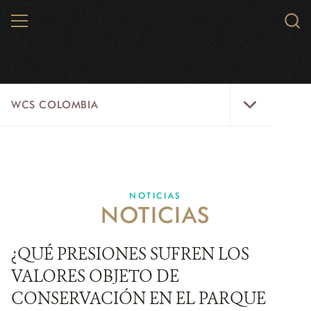
Skip
MENU
Sear
to
WCS.
main
WCS
content
WCS
WCS COLOMBIA
Colombia
Menu
INICIO
WCS COLOMBIA
NOTICIAS
NOTICIAS
EJES ESTRATÉGICOS
AQUÍ TRABAJAMOS
¿QUÉ PRESIONES SUFREN LOS
VALORES OBJETO DE
LÍNEAS DE ACCIÓN
CONSERVACIÓN EN EL PARQUE
MICROSITIOS