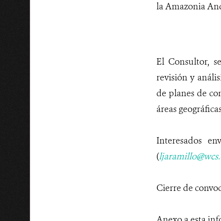
la Amazonia And
El Consultor, s
revisión y análi
de planes de co
áreas geográfica
Interesados en
(
ljaramillo
@wcs.
Cierre de convoc
Anexo a esta inf