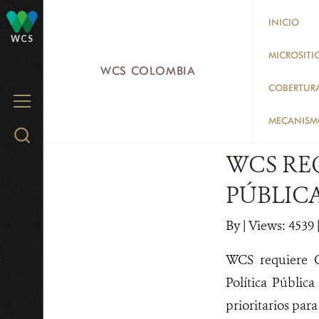
Skip
INICIO
to
WCS
main
MICROSITI
WCS COLOMBIA
content
COBERTUR
MENU
MECANISMO
Search
WCS.org
WCS RE
PÚBLIC
By
|
Views: 4539
WCS requiere Co
Política Pública
prioritarios par