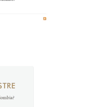
STRE
olombia?