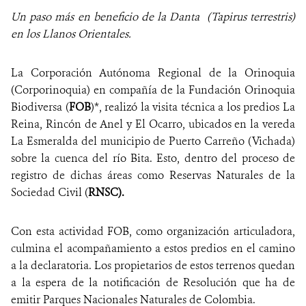
Un paso más en beneficio de la Danta (Tapirus terrestris)
NOTICIAS
en los Llanos Orientales.
WCS VISUAL
La Corporación Autónoma Regional de la Orinoquia
(Corporinoquia) en compañía de la Fundación Orinoquia
PUBLICACIONES
Biodiversa (
FOB
)*, realizó la visita técnica a los predios La
Reina, Rincón de Anel y El Ocarro, ubicados en la vereda
ALIADOS Y ALIANZAS
La Esmeralda del municipio de Puerto Carreño (Vichada)
COBERTURA EN MEDIOS DE COMUNICACIÓN
sobre la cuenca del río Bita. Esto, dentro del proceso de
registro de dichas áreas como Reservas Naturales de la
INFORME ANUAL WCS
Sociedad Civil (
RNSC).
MECANISMO DE ATENCIÓN DE QUEJAS Y RECLAMOS
Con esta actividad FOB, como organización articuladora,
culmina el acompañamiento a estos predios en el camino
DONA
a la declaratoria. Los propietarios de estos terrenos quedan
a la espera de la notificación de Resolución que ha de
emitir Parques Nacionales Naturales de Colombia.