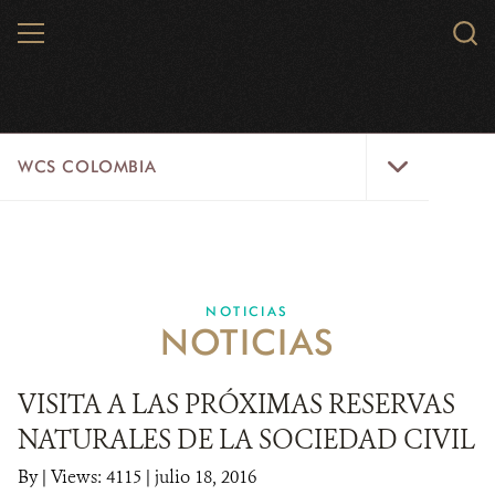
Skip
MENU
Sear
to
WCS.
main
WCS
content
WCS
WCS COLOMBIA
Colombia
Menu
INICIO
WCS COLOMBIA
NOTICIAS
NOTICIAS
EJES ESTRATÉGICOS
AQUÍ TRABAJAMOS
VISITA A LAS PRÓXIMAS RESERVAS
NATURALES DE LA SOCIEDAD CIVIL
LÍNEAS DE ACCIÓN
By
|
Views: 4115
| julio 18, 2016
MICROSITIOS