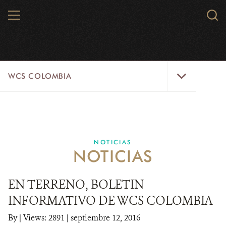
Skip
MENU
Sear
to
WCS.
main
WCS
content
WCS
WCS COLOMBIA
Colombia
Menu
INICIO
WCS COLOMBIA
NOTICIAS
NOTICIAS
EJES ESTRATÉGICOS
AQUÍ TRABAJAMOS
EN TERRENO, BOLETIN
INFORMATIVO DE WCS COLOMBIA
LÍNEAS DE ACCIÓN
By
|
Views: 2891
| septiembre 12, 2016
MICROSITIOS