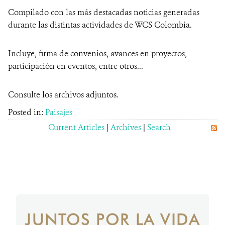
Compilado con las más destacadas noticias generadas
NOTICIAS
durante las distintas actividades de WCS Colombia.
WCS VISUAL
Incluye, firma de convenios, avances en proyectos,
participación en eventos, entre otros...
PUBLICACIONES
ALIADOS Y ALIANZAS
Consulte los archivos adjuntos.
Posted in:
Paisajes
COBERTURA EN MEDIOS DE COMUNICACIÓN
Current Articles
|
Archives
|
Search
INFORME ANUAL WCS
MECANISMO DE ATENCIÓN DE QUEJAS Y RECLAMOS
DONA
JUNTOS POR LA VIDA