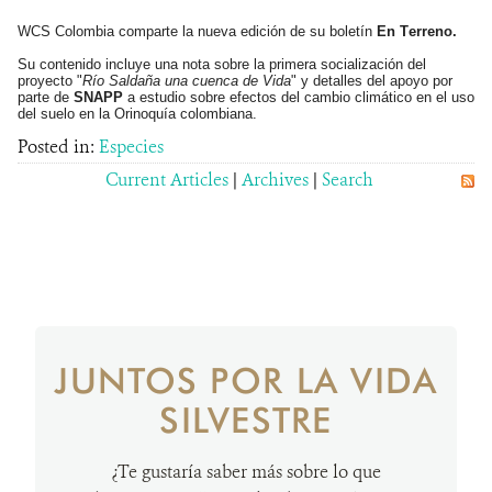
WCS Colombia comparte la nueva edición de su boletín
En Terreno.
NOTICIAS
Su contenido incluye una nota sobre la primera socialización del
proyecto "
Río Saldaña una cuenca de Vida
" y detalles del apoyo por
WCS VISUAL
parte de
SNAPP
a estudio sobre efectos del cambio climático en el uso
del suelo en la Orinoquía colombiana.
Posted in:
Especies
PUBLICACIONES
Current Articles
|
Archives
|
Search
ALIADOS Y ALIANZAS
COBERTURA EN MEDIOS DE COMUNICACIÓN
INFORME ANUAL WCS
MECANISMO DE ATENCIÓN DE QUEJAS Y RECLAMOS
JUNTOS POR LA VIDA
SILVESTRE
DONA
¿Te gustaría saber más sobre lo que