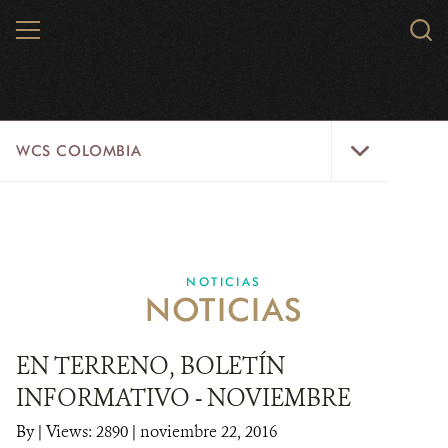
Skip
MENU
Sear
to
WCS.
main
WCS
content
WCS
WCS COLOMBIA
Colombia
Menu
INICIO
WCS COLOMBIA
NOTICIAS
NOTICIAS
EJES ESTRATÉGICOS
AQUÍ TRABAJAMOS
EN TERRENO, BOLETÍN
INFORMATIVO - NOVIEMBRE
LÍNEAS DE ACCIÓN
By
|
Views: 2890
| noviembre 22, 2016
MICROSITIOS