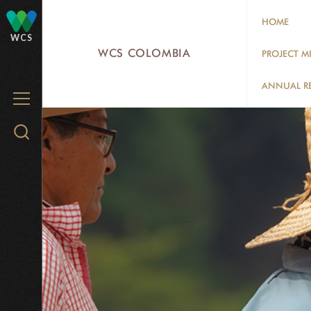
Skip
HOME
to
WCS
main
WCS COLOMBIA
PROJECT M
content
ANNUAL R
MENU
Search
WCS.org