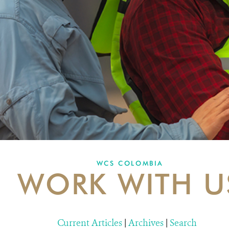
WCS COLOMBIA
WORK WITH U
Current Articles
|
Archives
|
Search