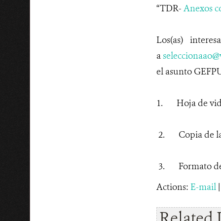
“TDR-
Anexos co
Los(as) intere
a
seleccionaao@
el asunto GEFPU
1. Hoja de vida 
2. Copia de la 
3. Formato de a
Actions:
E-mail
Related 