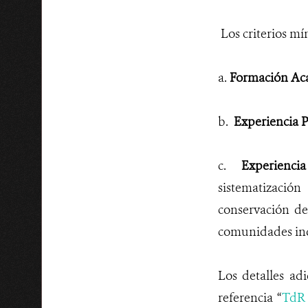
Los criterios mí
a.
Formación Ac
b.
Experiencia P
c.
Experiencia
sistematizació
conservación de
comunidades ind
Los detalles ad
referencia “
TdR 