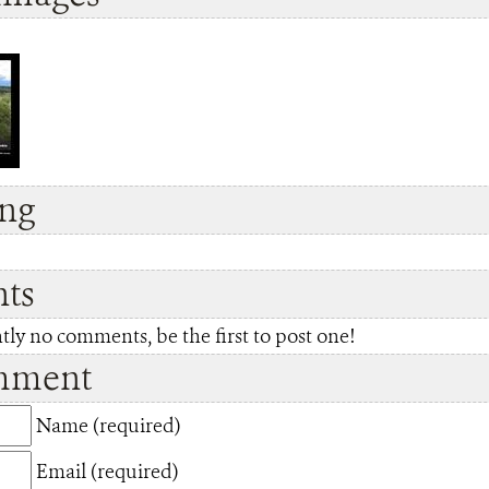
ing
ts
tly no comments, be the first to post one!
mment
Name (required)
Email (required)