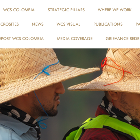
WCS COLOMBIA
STRATEGIC PILLARS
WHERE WE WORK
ICROSITES
NEWS
WCS VISUAL
PUBLICATIONS
P
EPORT WCS COLOMBIA
MEDIA COVERAGE
GRIEVANCE REDR