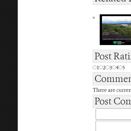
Post Rat
1
2
3
4
5
Commen
There are curren
Post Co