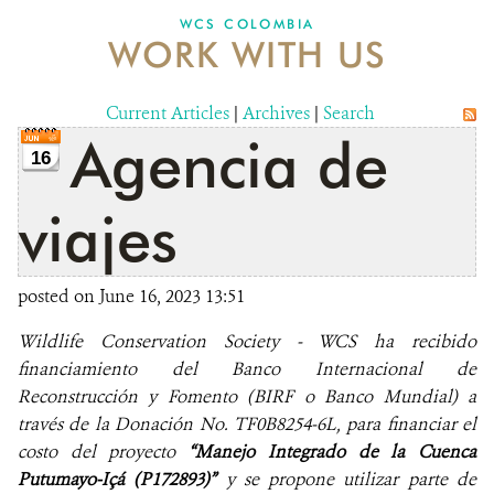
WCS COLOMBIA
WORK WITH US
NEWS
WCS VISUAL
Current Articles
|
Archives
|
Search
Agencia de
PUBLICATIONS
16
PARTNERS AND PARTNERSHIPS
viajes
ANNUAL REPORT WCS COLOMBIA
posted on June 16, 2023 13:51
MEDIA COVERAGE
Wildlife Conservation Society - WCS ha recibido
GRIEVANCE REDRESS MECHANISM
financiamiento del Banco Internacional de
Reconstrucción y Fomento (BIRF o Banco Mundial) a
DONATE
través de la Donación No. TF0B8254-6L, para financiar el
costo del proyecto
“Manejo Integrado de la Cuenca
Putumayo-Içá (P172893)”
y se propone
utilizar parte de