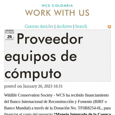
WCS COLOMBIA
WORK WITH US
NEWS
WCS VISUAL
Current Articles
|
Archives
|
Search
Proveedor
PUBLICATIONS
26
PARTNERS AND PARTNERSHIPS
equipos de
ANNUAL REPORT WCS COLOMBIA
cómputo
MEDIA COVERAGE
GRIEVANCE REDRESS MECHANISM
posted on January 26, 2023 16:31
Wildlife Conservation Society - WCS ha recibido financiamiento
DONATE
del Banco Internacional de Reconstrucción y Fomento (BIRF o
Banco Mundial) a través de la Donación No. TF0B8254-6L, para
financiar el costo del proyecto
“Manejo Integrado de la Cuenca