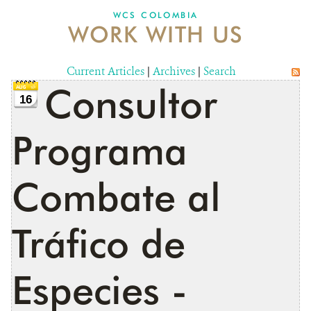
WCS COLOMBIA
WORK WITH US
NEWS
WCS VISUAL
Current Articles
|
Archives
|
Search
Consultor
PUBLICATIONS
16
PARTNERS AND PARTNERSHIPS
Programa
ANNUAL REPORT WCS COLOMBIA
Combate al
MEDIA COVERAGE
GRIEVANCE REDRESS MECHANISM
Tráfico de
DONATE
Especies -