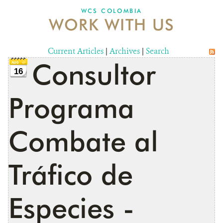
WCS COLOMBIA
WORK WITH US
NEWS
WCS VISUAL
Current Articles
|
Archives
|
Search
Consultor
PUBLICATIONS
16
PARTNERS AND PARTNERSHIPS
Programa
ANNUAL REPORT WCS COLOMBIA
Combate al
MEDIA COVERAGE
GRIEVANCE REDRESS MECHANISM
Tráfico de
DONATE
Especies -