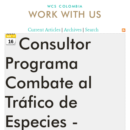
WCS COLOMBIA
WORK WITH US
NEWS
WCS VISUAL
Current Articles
|
Archives
|
Search
Consultor
PUBLICATIONS
16
PARTNERS AND PARTNERSHIPS
Programa
ANNUAL REPORT WCS COLOMBIA
Combate al
MEDIA COVERAGE
GRIEVANCE REDRESS MECHANISM
Tráfico de
DONATE
Especies -