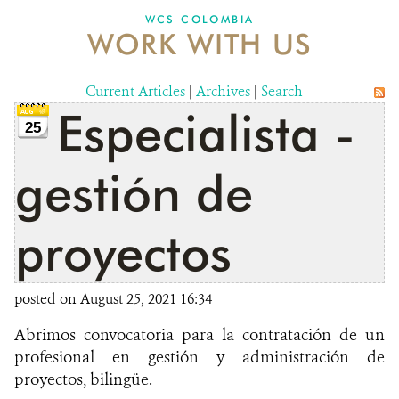
WCS COLOMBIA
WORK WITH US
NEWS
WCS VISUAL
Current Articles
|
Archives
|
Search
Especialista -
PUBLICATIONS
25
PARTNERS AND PARTNERSHIPS
gestión de
ANNUAL REPORT WCS COLOMBIA
proyectos
MEDIA COVERAGE
GRIEVANCE REDRESS MECHANISM
posted on August 25, 2021 16:34
Abrimos convocatoria para la contratación de un
DONATE
profesional en gestión y administración de
proyectos, biling
ü
e.