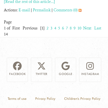
[Read the rest of this article...]
Actions:
E-mail
|
Permalink
|
Comments (0)
Page
1 of
First
Previous
[1]
2
3
4
5
6
7
8
9
10
Next
Last
14
FACEBOOK
TWITTER
GOOGLE
INSTAGRAM
Terms of use
Privacy Policy
Children's Privacy Policy