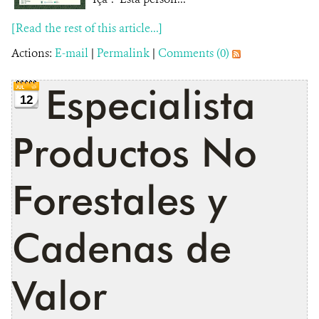
[Read the rest of this article...]
Actions:
E-mail
|
Permalink
|
Comments (0)
Especialista
12
Productos No
Forestales y
Cadenas de
Valor