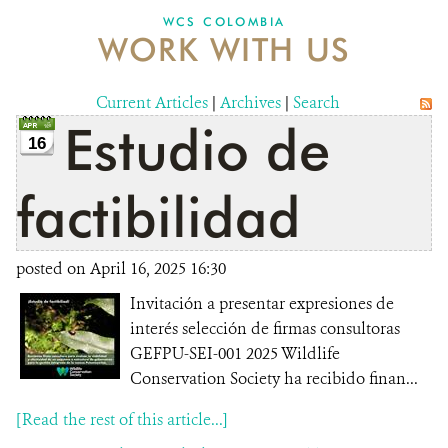
WCS COLOMBIA
WORK WITH US
NEWS
WCS VISUAL
Current Articles
|
Archives
|
Search
Estudio de
PUBLICATIONS
16
PARTNERS AND PARTNERSHIPS
factibilidad
ANNUAL REPORT WCS COLOMBIA
posted on April 16, 2025 16:30
MEDIA COVERAGE
Invitación a presentar expresiones de
GRIEVANCE REDRESS MECHANISM
interés selección de firmas consultoras
GEFPU-SEI-001 2025 Wildlife
Conservation Society ha recibido finan...
DONATE
[Read the rest of this article...]