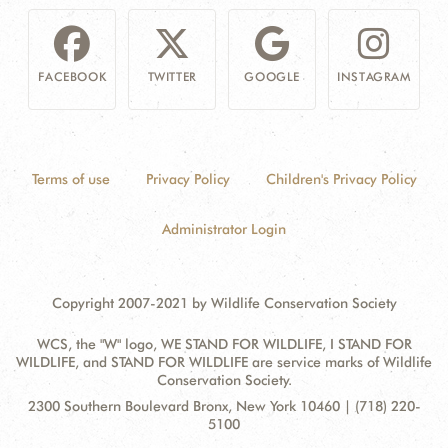
FACEBOOK
TWITTER
GOOGLE
INSTAGRAM
Terms of use
Privacy Policy
Children's Privacy Policy
Administrator Login
Copyright 2007-2021 by Wildlife Conservation Society
WCS, the "W" logo, WE STAND FOR WILDLIFE, I STAND FOR
WILDLIFE, and STAND FOR WILDLIFE are service marks of Wildlife
Conservation Society.
Contact
Address:
2300 Southern Boulevard Bronx, New York 10460 | (718) 220-
Information
5100