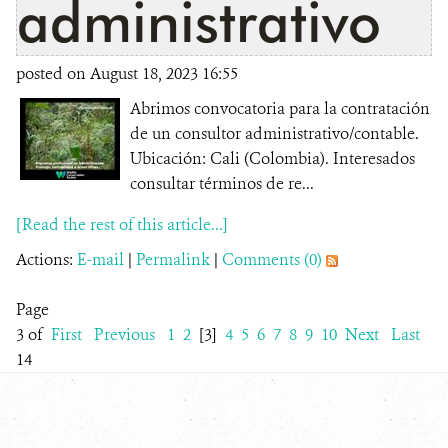
administrativo
posted on August 18, 2023 16:55
Abrimos convocatoria para la contratación
de un consultor administrativo/contable.
Ubicación: Cali (Colombia). Interesados
consultar términos de re...
[Read the rest of this article...]
Actions:
E-mail
|
Permalink
|
Comments (0)
Page
3 of
First
Previous
1
2
[3]
4
5
6
7
8
9
10
Next
Last
14