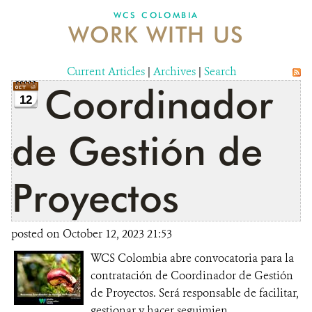
WCS COLOMBIA
WORK WITH US
NEWS
WCS VISUAL
Current Articles
|
Archives
|
Search
Coordinador
PUBLICATIONS
12
PARTNERS AND PARTNERSHIPS
de Gestión de
ANNUAL REPORT WCS COLOMBIA
Proyectos
MEDIA COVERAGE
GRIEVANCE REDRESS MECHANISM
posted on October 12, 2023 21:53
WCS Colombia abre convocatoria para la
DONATE
contratación de Coordinador de Gestión
de Proyectos. Será responsable de facilitar,
gestionar y hacer seguimien...