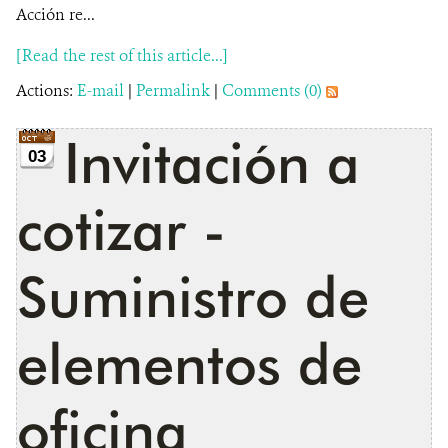
Acción re...
[Read the rest of this article...]
Actions:
E-mail
|
Permalink
|
Comments (0)
Invitación a
03
cotizar -
Suministro de
elementos de
oficina