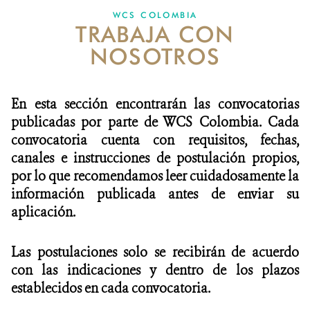
WCS COLOMBIA
TRABAJA CON
NOTICIAS
NOSOTROS
WCS VISUAL
PUBLICACIONES
En esta sección encontrarán las convocatorias
publicadas por parte de WCS Colombia. Cada
ALIADOS Y ALIANZAS
convocatoria cuenta con requisitos, fechas,
canales e instrucciones de postulación propios,
COBERTURA EN MEDIOS DE COMUNICACIÓN
por lo que recomendamos leer cuidadosamente la
INFORME ANUAL WCS
información publicada antes de enviar su
aplicación.
MECANISMO DE ATENCIÓN DE QUEJAS Y RECLAMOS
Las postulaciones solo se recibirán de acuerdo
DONA
con las indicaciones y dentro de los plazos
establecidos en cada convocatoria.