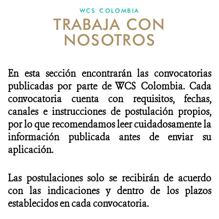
WCS COLOMBIA
TRABAJA CON
NOTICIAS
NOSOTROS
WCS VISUAL
PUBLICACIONES
En esta sección encontrarán las convocatorias
publicadas por parte de WCS Colombia. Cada
ALIADOS Y ALIANZAS
convocatoria cuenta con requisitos, fechas,
canales e instrucciones de postulación propios,
COBERTURA EN MEDIOS DE COMUNICACIÓN
por lo que recomendamos leer cuidadosamente la
INFORME ANUAL WCS
información publicada antes de enviar su
aplicación.
MECANISMO DE ATENCIÓN DE QUEJAS Y RECLAMOS
Las postulaciones solo se recibirán de acuerdo
DONA
con las indicaciones y dentro de los plazos
establecidos en cada convocatoria.