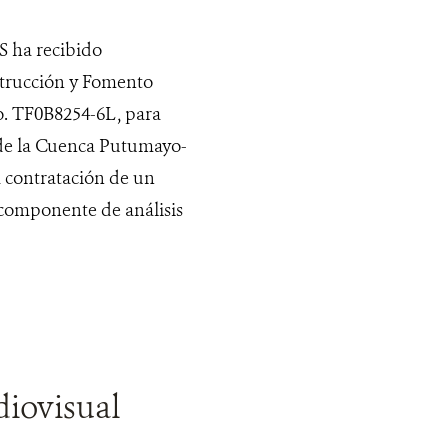
S ha recibido
strucción y Fomento
o. TF0B8254-6L, para
 de la Cuenca Putumayo-
a contratación de un
l componente de análisis
diovisual