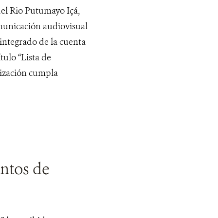
del Rio Putumayo Içá,
omunicación audiovisual
integrado de la cuenta
tulo “Lista de
tización cumpla
entos de