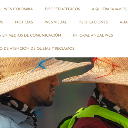
WCS COLOMBIA
EJES ESTRATÉGICOS
AQUÍ TRABAJAMOS
OS
NOTICIAS
WCS VISUAL
PUBLICACIONES
ALI
A EN MEDIOS DE COMUNICACIÓN
INFORME ANUAL WCS
 DE ATENCIÓN DE QUEJAS Y RECLAMOS