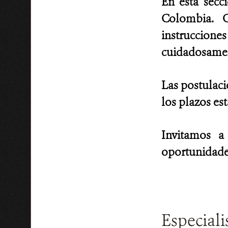
En esta secc
Colombia. C
instruccion
cuidadosament
Las postulaci
los plazos es
Invitamos a
oportunidade
Especiali