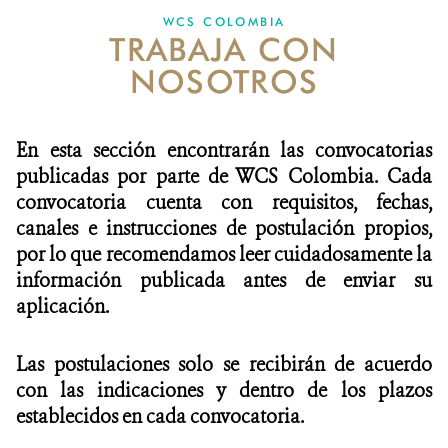
WCS COLOMBIA
TRABAJA CON
NOTICIAS
NOSOTROS
WCS VISUAL
PUBLICACIONES
En esta sección encontrarán las convocatorias
publicadas por parte de WCS Colombia. Cada
ALIADOS Y ALIANZAS
convocatoria cuenta con requisitos, fechas,
canales e instrucciones de postulación propios,
COBERTURA EN MEDIOS DE COMUNICACIÓN
por lo que recomendamos leer cuidadosamente la
INFORME ANUAL WCS
información publicada antes de enviar su
aplicación.
MECANISMO DE ATENCIÓN DE QUEJAS Y RECLAMOS
Las postulaciones solo se recibirán de acuerdo
DONA
con las indicaciones y dentro de los plazos
establecidos en cada convocatoria.