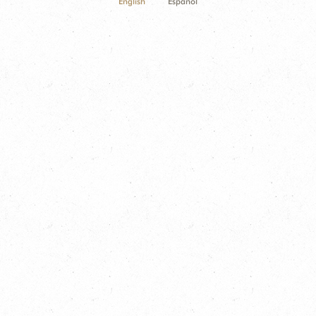
English
Español