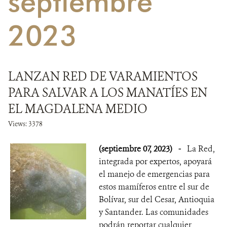
septiembre
NOTICIAS
2023
WCS VISUAL
PUBLICACIONES
LANZAN RED DE VARAMIENTOS
PARA SALVAR A LOS MANATÍES EN
ALIADOS Y ALIANZAS
EL MAGDALENA MEDIO
COBERTURA EN MEDIOS DE COMUNICACIÓN
Views: 3378
INFORME ANUAL WCS
(septiembre 07, 2023)
-
La Red,
integrada por expertos, apoyará
MECANISMO DE ATENCIÓN DE QUEJAS Y RECLAMOS
el manejo de emergencias para
estos mamíferos entre el sur de
DONA
Bolívar, sur del Cesar, Antioquia
y Santander. Las comunidades
podrán reportar cualquier