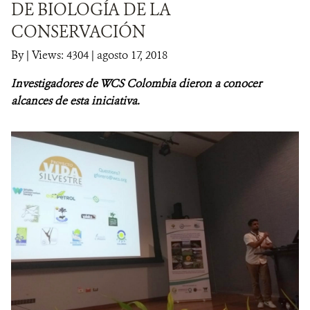
DE BIOLOGÍA DE LA
CONSERVACIÓN
NOTICIAS
By
|
Views: 4304
| agosto 17, 2018
WCS VISUAL
Investigadores de WCS Colombia
dieron a conocer
PUBLICACIONES
alcances de esta iniciativa.
ALIADOS Y ALIANZAS
COBERTURA EN MEDIOS DE COMUNICACIÓN
INFORME ANUAL WCS
MECANISMO DE ATENCIÓN DE QUEJAS Y RECLAMOS
DONA