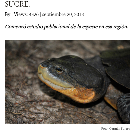
SUCRE.
NOTICIAS
By
|
Views: 4326
| septiembre 20, 2018
Comenzó estudio poblacional de la especie en esa región.
WCS VISUAL
PUBLICACIONES
ALIADOS Y ALIANZAS
COBERTURA EN MEDIOS DE COMUNICACIÓN
INFORME ANUAL WCS
MECANISMO DE ATENCIÓN DE QUEJAS Y RECLAMOS
DONA
Foto: Germán Forero