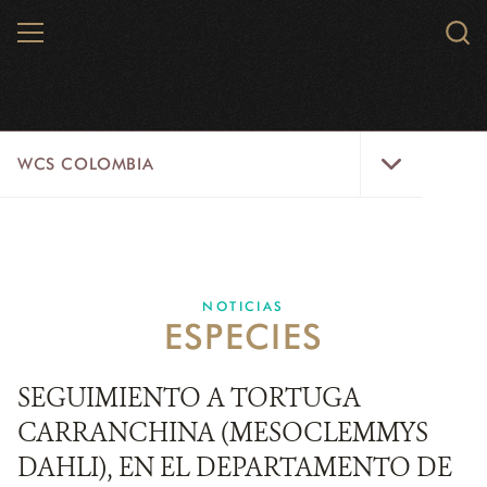
Skip
MENU
Sear
to
WCS.
main
WCS
content
WCS
WCS COLOMBIA
Colombia
Menu
INICIO
WCS COLOMBIA
NOTICIAS
ESPECIES
EJES ESTRATÉGICOS
AQUÍ TRABAJAMOS
SEGUIMIENTO A TORTUGA
CARRANCHINA (MESOCLEMMYS
LÍNEAS DE ACCIÓN
DAHLI), EN EL DEPARTAMENTO DE
MICROSITIOS