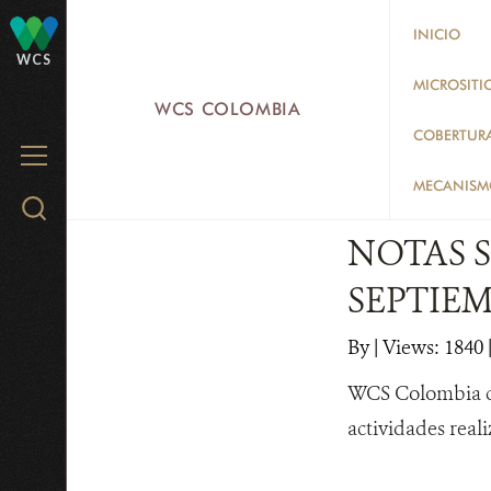
Skip
INICIO
to
WCS
main
MICROSITI
WCS COLOMBIA
content
COBERTUR
MENU
MECANISMO
Search
WCS.org
NOTAS S
SEPTIE
By
|
Views: 1840
WCS Colombia co
actividades real