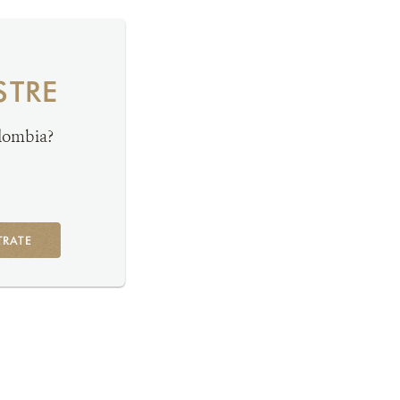
STRE
olombia?
TRATE