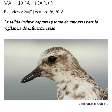
VALLECAUCANO
NOTICIAS
By
|
Views: 2667
| octubre 26, 2018
La salida incluyó capturas y toma de muestras
para la
WCS VISUAL
vigilancia de influenza aviar.
PUBLICACIONES
ALIADOS Y ALIANZAS
COBERTURA EN MEDIOS DE COMUNICACIÓN
INFORME ANUAL WCS
MECANISMO DE ATENCIÓN DE QUEJAS Y RECLAMOS
DONA
Foto: Fernando Ayerbe Q.