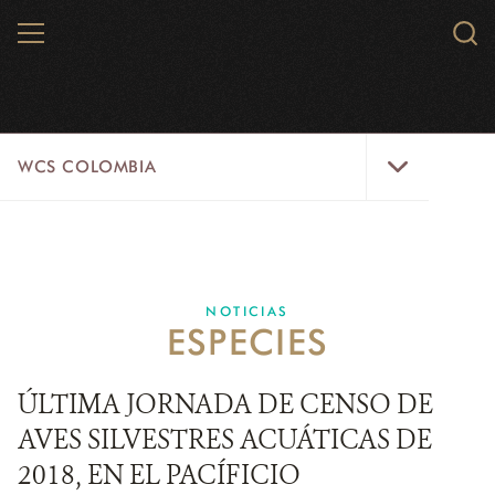
Skip
MENU
Sear
to
WCS.
main
WCS
content
WCS
WCS COLOMBIA
Colombia
Menu
INICIO
WCS COLOMBIA
NOTICIAS
ESPECIES
EJES ESTRATÉGICOS
AQUÍ TRABAJAMOS
ÚLTIMA JORNADA DE CENSO DE
AVES SILVESTRES ACUÁTICAS DE
LÍNEAS DE ACCIÓN
2018, EN EL PACÍFICIO
MICROSITIOS