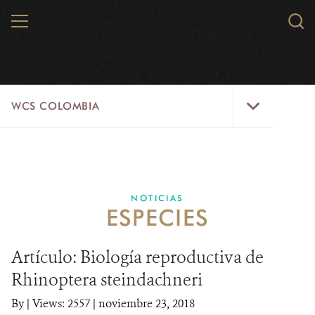
Skip
MENU
Sear
to
WCS.
main
WCS
content
WCS
WCS COLOMBIA
Colombia
Menu
INICIO
WCS COLOMBIA
NOTICIAS
ESPECIES
EJES ESTRATÉGICOS
AQUÍ TRABAJAMOS
Artículo: Biología reproductiva de
Rhinoptera steindachneri
LÍNEAS DE ACCIÓN
By
|
Views: 2557
| noviembre 23, 2018
MICROSITIOS