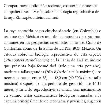
Compartimos
publicación reciente, coautoría de nuestra
NOTICIAS
compañera Paola Mejía, sobre la biología reproductiva de
la raya Rhinoptera steindachneri.
WCS VISUAL
La raya conocida como chucho dorado (en Colombia) o
PUBLICACIONES
tecolote (en México) es una de las especies de rayas más
comunes en las pesquerías artesanales tanto del Golfo de
ALIADOS Y ALIANZAS
California, como de la Bahía de La Paz, BCS, México. Un
COBERTURA EN MEDIOS DE COMUNICACIÓN
estudio sobre la biología reproductiva de esta especie
(
Rhinoptera steindachneri
) en la Bahía de La Paz, mostró
INFORME ANUAL WCS
que presenta baja fecundidad (solo una cría por año),
madura a tallas grandes (76%-83% de la talla máxima), los
MECANISMO DE ATENCIÓN DE QUEJAS Y RECLAMOS
neonatos nacen entre 38,1 – 42,0 cm (40-50% de su talla
máxima) después de un periodo de gestación de 10-14
DONA
meses, y su ciclo reproductivo es anual, con nacimientos
en verano. Estas características biológicas, sumadas a la
captura principalmente de neonatos y juveniles, sugieren