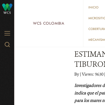
Skip
INICIO
to
WCS
main
MICROSITI
WCS COLOMBIA
content
COBERTUR
MENU
MECANISMO
Search
WCS.org
ESTIMAN
TIBURO
By
|
Views: 9630
|
Investigadores 
indica que el paí
para los mares n