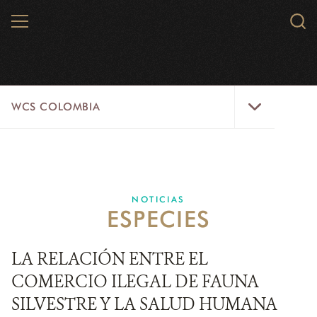
Skip
MENU
Sear
to
WCS.
main
WCS
content
WCS
WCS COLOMBIA
Colombia
Menu
INICIO
WCS COLOMBIA
NOTICIAS
ESPECIES
EJES ESTRATÉGICOS
AQUÍ TRABAJAMOS
LA RELACIÓN ENTRE EL
COMERCIO ILEGAL DE FAUNA
LÍNEAS DE ACCIÓN
SILVESTRE Y LA SALUD HUMANA
MICROSITIOS