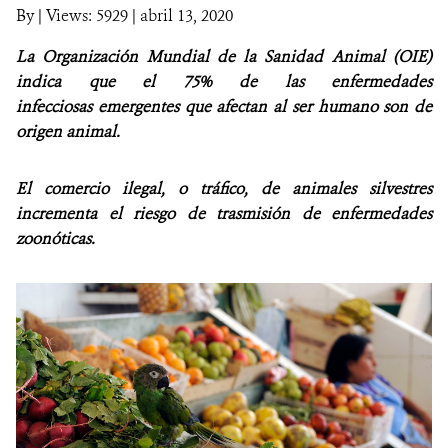
By
|
Views: 5929
| abril 13, 2020
NOTICIAS
La Organización Mundial de la Sanidad Animal (OIE)
indica que el 75% de las enfermedades
WCS VISUAL
infecciosas emergentes que afectan al ser humano son de
origen animal.
PUBLICACIONES
ALIADOS Y ALIANZAS
El comercio ilegal, o tráfico, de animales silvestres
incrementa el riesgo de trasmisión de enfermedades
COBERTURA EN MEDIOS DE COMUNICACIÓN
zoonóticas.
INFORME ANUAL WCS
MECANISMO DE ATENCIÓN DE QUEJAS Y RECLAMOS
DONA