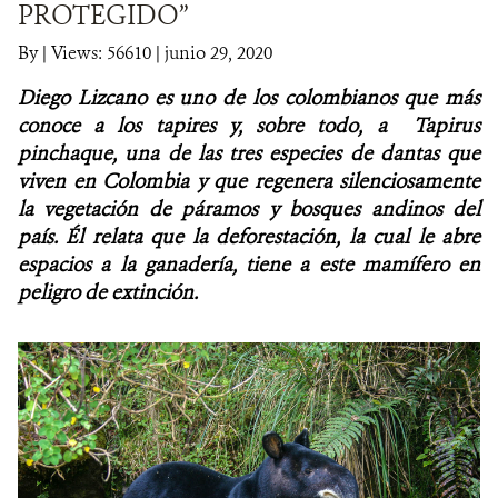
PROTEGIDO”
NOTICIAS
By
|
Views: 56610
| junio 29, 2020
Diego Lizcano es uno de los colombianos que más
WCS VISUAL
conoce a los tapires y, sobre todo, a Tapirus
PUBLICACIONES
pinchaque, una de las tres especies de dantas que
viven en Colombia y que regenera silenciosamente
ALIADOS Y ALIANZAS
la vegetación de páramos y bosques andinos del
país. Él relata que la deforestación, la cual le abre
COBERTURA EN MEDIOS DE COMUNICACIÓN
espacios a la ganadería, tiene a este mamífero en
peligro de extinción.
INFORME ANUAL WCS
MECANISMO DE ATENCIÓN DE QUEJAS Y RECLAMOS
DONA