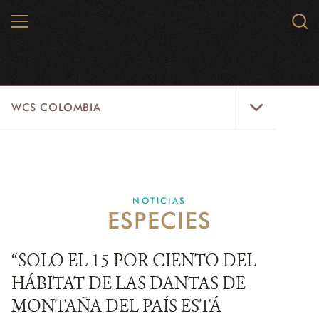
Skip
MENU
Sear
to
WCS.
main
WCS
content
WCS
WCS COLOMBIA
Colombia
Menu
INICIO
WCS COLOMBIA
NOTICIAS
ESPECIES
EJES ESTRATÉGICOS
AQUÍ TRABAJAMOS
“SOLO EL 15 POR CIENTO DEL
HÁBITAT DE LAS DANTAS DE
LÍNEAS DE ACCIÓN
MONTAÑA DEL PAÍS ESTÁ
MICROSITIOS