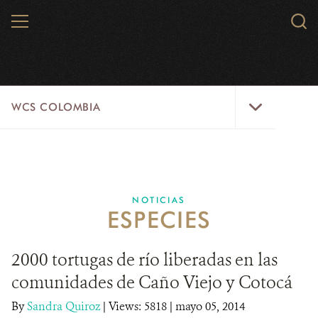
Skip
MENU
Sear
to
WCS.
main
WCS
content
WCS
WCS COLOMBIA
Colombia
Menu
INICIO
WCS COLOMBIA
NOTICIAS
ESPECIES
EJES ESTRATÉGICOS
AQUÍ TRABAJAMOS
2000 tortugas de río liberadas en las
comunidades de Caño Viejo y Cotocá
LÍNEAS DE ACCIÓN
By
Sandra Quiroz
|
Views: 5818
| mayo 05, 2014
MICROSITIOS