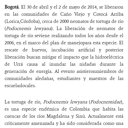
Bogotá
. El 30 de abril y el 2 de mayo de 2014, se liberaron
NOTICIAS
en las comunidades de Caño Viejo y Cotocá Arriba
(Lorica,Córdoba), cerca de 2000 neonatos de tortuga de río
WCS VISUAL
(
Podocnemis lewyana
). La liberación de neonatos de
tortuga de río seviene realizando todos los años desde el
PUBLICACIONES
2006, en el marco del plan de manejopara esta especie. El
rescate de huevos, incubación artificial y posterior
ALIADOS Y ALIANZAS
liberación buscan mitigar el impacto que la hidroeléctrica
de Urrá causa al inundar las nidadas durante la
COBERTURA EN MEDIOS DE COMUNICACIÓN
generación de energía. Al evento asistieronmiembros de
INFORME ANUAL WCS
comunidades aledañas, estudiantes y maestros de las
escuelaslocales.
MECANISMO DE ATENCIÓN DE QUEJAS Y RECLAMOS
La tortuga de río
, Podocnemis lewyana
(
Podocnemidae
),
DONA
es una especie endémica de Colombia que habita las
cuencas de los ríos Magdalena y Sinú. Actualmente está
críticamente amenazada y ha sido considerada como una