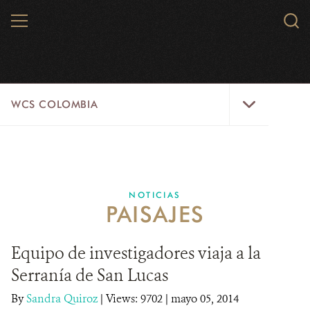
Skip
MENU
Sear
to
WCS.
main
WCS
content
WCS
WCS COLOMBIA
Colombia
Menu
INICIO
WCS COLOMBIA
NOTICIAS
PAISAJES
EJES ESTRATÉGICOS
AQUÍ TRABAJAMOS
Equipo de investigadores viaja a la
Serranía de San Lucas
LÍNEAS DE ACCIÓN
By
Sandra Quiroz
|
Views: 9702
| mayo 05, 2014
MICROSITIOS