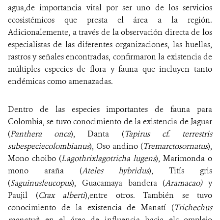
agua,de importancia vital por ser uno de los servicios
ecosistémicos que presta el área a la región.
Adicionalemente, a través de la observación directa de los
especialistas de las diferentes organizaciones, las huellas,
rastros y señales encontradas, confirmaron la existencia de
múltiples especies de flora y fauna que incluyen tanto
endémicas como amenazadas.
Dentro de las especies importantes de fauna para
Colombia, se tuvo conocimiento de la existencia de Jaguar
(
Panthera onca
), Danta (
Tapirus cf. terrestris
subespeciecolombianus
), Oso andino (
Tremarctosornatus
),
Mono choibo (
Lagothrixlagotricha lugens
), Marimonda o
mono araña (
Ateles hybridus
), Titís gris
(
Saguinusleucopus
), Guacamaya bandera (
Aramacao)
y
Paujil (
Crax alberti
),entre otros. También se tuvo
conocimiento de la existencia de Manatí (
Trichechus
manatus
) en el área de influencia hacia elc omplejo