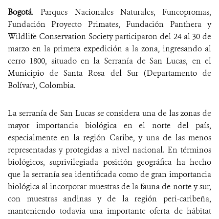
Bogotá
. Parques Nacionales Naturales, Funcopromas,
NOTICIAS
Fundación Proyecto Primates, Fundación Panthera y
Wildlife Conservation Society participaron del 24 al 30 de
WCS VISUAL
marzo en la primera expedición a la zona, ingresando al
cerro 1800, situado en la Serranía de San Lucas, en el
PUBLICACIONES
Municipio de Santa Rosa del Sur (Departamento de
Bolívar), Colombia.
ALIADOS Y ALIANZAS
COBERTURA EN MEDIOS DE COMUNICACIÓN
La serranía de San Lucas se considera una de las zonas de
mayor importancia biológica en el norte del país,
INFORME ANUAL WCS
especialmente en la región Caribe, y una de las menos
representadas y protegidas a nivel nacional. En términos
MECANISMO DE ATENCIÓN DE QUEJAS Y RECLAMOS
biológicos, suprivilegiada posición geográfica ha hecho
que la serranía sea identificada como de gran importancia
DONA
biológica al incorporar muestras de la fauna de norte y sur,
con muestras andinas y de la región peri-caribeña,
manteniendo todavía una importante oferta de hábitat