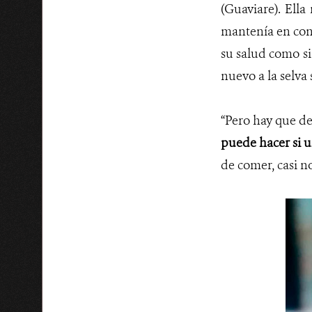
(Guaviare). Ell
mantenía en cont
su salud como si 
nuevo a la selv
“Pero hay que d
puede hacer si un
de comer, casi n