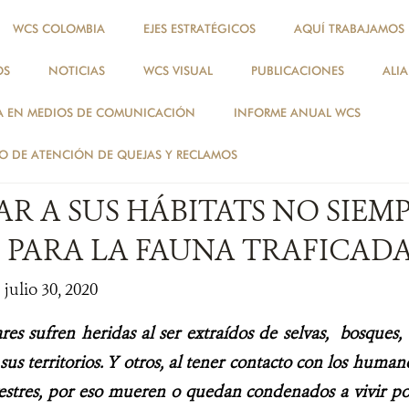
WCS COLOMBIA
EJES ESTRATÉGICOS
AQUÍ TRABAJAMOS
OS
NOTICIAS
WCS VISUAL
PUBLICACIONES
ALI
NOTICIAS
A EN MEDIOS DE COMUNICACIÓN
INFORME ANUAL WCS
ESPECIES
 DE ATENCIÓN DE QUEJAS Y RECLAMOS
R A SUS HÁBITATS NO SIEM
 PARA LA FAUNA TRAFICAD
 julio 30, 2020
es sufren heridas al ser extraídos de selvas, bosques,
sus territorios. Y otros, al tener contacto con los huma
vestres, por eso mueren o quedan condenados a vivir po