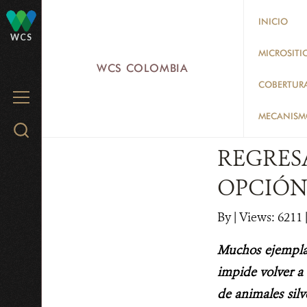
Skip
INICIO
to
WCS
main
MICROSITI
WCS COLOMBIA
content
COBERTUR
MENU
MECANISMO
Search
WCS.org
REGRESA
OPCIÓN
By
|
Views: 6211
|
Muchos ejemplar
impide volver a 
de animales sil