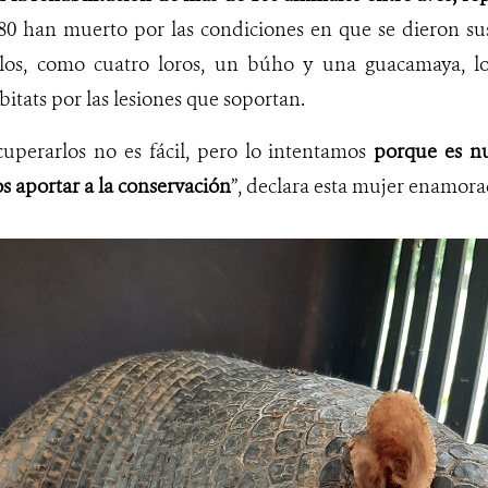
 80 han muerto por las condiciones en que se dieron su
los, como cuatro loros, un búho y una guacamaya, l
bitats por las lesiones que soportan.
cuperarlos no es fácil, pero lo intentamos
porque es nu
 aportar a la conservación
”, declara esta mujer enamor