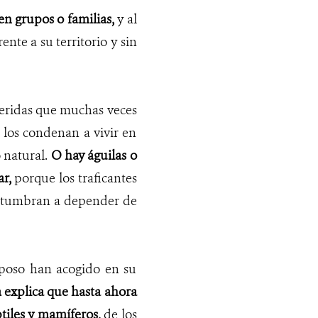
en grupos o familias,
y al
nte a su territorio y sin
heridas que muchas veces
e los condenan a vivir en
 natural.
O hay águilas o
r,
porque los traficantes
costumbran a depender de
sposo han acogido en su
a explica que hasta ahora
ptiles y mamíferos,
de los