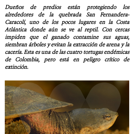
Dueños de predios están protegiendo los
NOTICIAS
alrededores de la quebrada San Fernandera-
Caracolí, uno de los pocos lugares en la Costa
WCS VISUAL
Atlántica donde aún se ve al reptil. Con cercas
impiden que el ganado contamine sus aguas,
PUBLICACIONES
siembran árboles y evitan la extracción de arena y la
cacería. Esta es una de las cuatro tortugas endémicas
ALIADOS Y ALIANZAS
de Colombia, pero está en peligro crítico de
extinción.
COBERTURA EN MEDIOS DE COMUNICACIÓN
INFORME ANUAL WCS
MECANISMO DE ATENCIÓN DE QUEJAS Y RECLAMOS
DONA