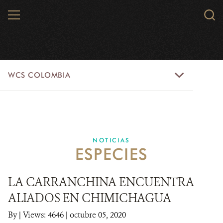
Skip
MENU
Sear
to
WCS.
main
WCS
content
WCS
WCS COLOMBIA
Colombia
Menu
INICIO
WCS COLOMBIA
NOTICIAS
ESPECIES
EJES ESTRATÉGICOS
AQUÍ TRABAJAMOS
LA CARRANCHINA ENCUENTRA
ALIADOS EN CHIMICHAGUA
LÍNEAS DE ACCIÓN
By
|
Views: 4646
| octubre 05, 2020
MICROSITIOS