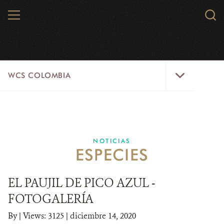
Skip
MENU
Sear
to
WCS.
main
WCS
content
WCS
WCS COLOMBIA
Colombia
Menu
INICIO
WCS COLOMBIA
NOTICIAS
ESPECIES
EJES ESTRATÉGICOS
AQUÍ TRABAJAMOS
EL PAUJIL DE PICO AZUL -
FOTOGALERÍA
LÍNEAS DE ACCIÓN
By
|
Views: 3125
| diciembre 14, 2020
MICROSITIOS