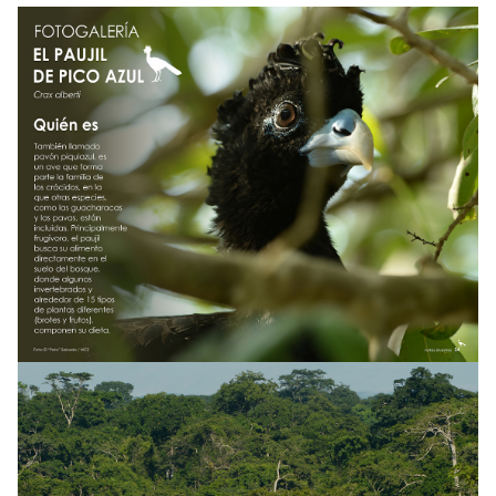
NOTICIAS
WCS VISUAL
PUBLICACIONES
ALIADOS Y ALIANZAS
COBERTURA EN MEDIOS DE COMUNICACIÓN
INFORME ANUAL WCS
MECANISMO DE ATENCIÓN DE QUEJAS Y RECLAMOS
DONA