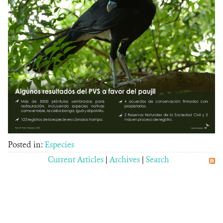
Posted in:
Especies
Current Articles
|
Archives
|
Search