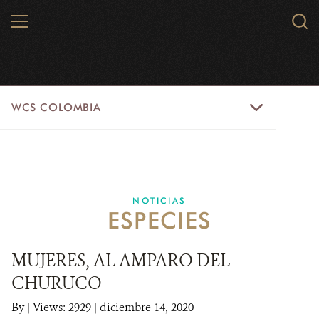
Skip
MENU
Sear
to
WCS.
main
WCS
content
WCS
WCS COLOMBIA
Colombia
Menu
INICIO
WCS COLOMBIA
NOTICIAS
ESPECIES
EJES ESTRATÉGICOS
AQUÍ TRABAJAMOS
MUJERES, AL AMPARO DEL
CHURUCO
LÍNEAS DE ACCIÓN
By
|
Views: 2929
| diciembre 14, 2020
MICROSITIOS