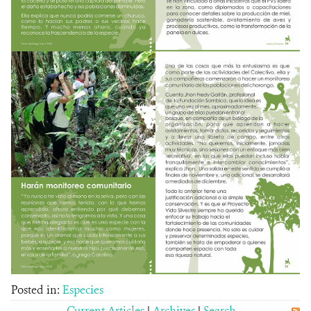
Posted in:
Especies
Current Articles
|
Archives
|
Search