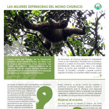
NOTICIAS
WCS VISUAL
PUBLICACIONES
ALIADOS Y ALIANZAS
COBERTURA EN MEDIOS DE COMUNICACIÓN
INFORME ANUAL WCS
MECANISMO DE ATENCIÓN DE QUEJAS Y RECLAMOS
DONA