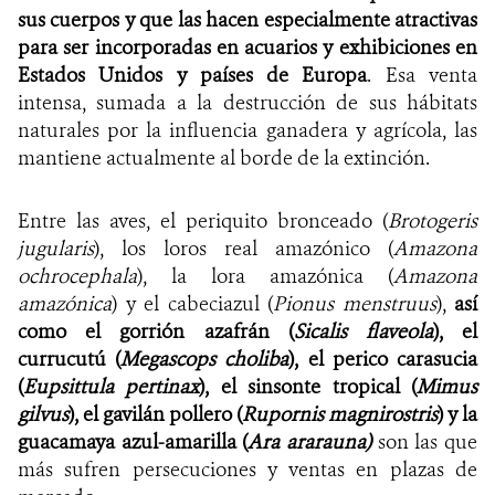
sus cuerpos y que las hacen especialmente atractivas
para ser incorporadas en acuarios y exhibiciones en
Estados Unidos y países de Europa
. Esa venta
intensa, sumada a la destrucción de sus hábitats
naturales por la influencia ganadera y agrícola, las
mantiene actualmente al borde de la extinción.
Entre las aves, el
periquito bronceado (
Brotogeris
jugularis
), los loros real amazónico (
Amazona
ochrocephala
), la lora amazónica (
Amazona
amazónica
) y el cabeciazul (
Pionus menstruus
),
así
como
el gorrión azafrán (
Sicalis flaveola
), el
currucutú (
Megascops choliba
),
el perico carasucia
(
Eupsittula pertinax
), el sinsonte tropical (
Mimus
gilvus
), el gavilán pollero (
Rupornis magnirostris
) y la
guacamaya azul-amarilla (
Ara ararauna)
son las que
más sufren persecuciones y ventas en plazas de