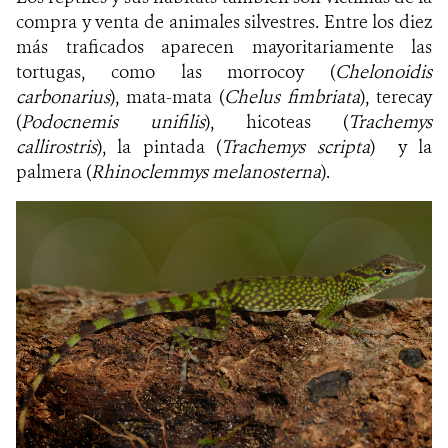
compra y venta de animales silvestres. Entre los diez
más traficados aparecen mayoritariamente las
tortugas, como las morrocoy (
Chelonoidis
carbonarius
), mata-mata (
Chelus fimbriata
),
terecay
(
Podocnemis unifilis
), hicoteas (
Trachemys
callirostris
), la pintada (
Trachemys scripta
) y la
palmera (
Rhinoclemmys melanosterna
).