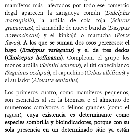
mamíferos más afectados por todo ese comercio
ilegal aparecen la zarigüeya común (
Didelphis
marsupialis
), la ardilla de cola roja (
Sciurus
granatensis
)
, el armadillo de nueve bandas (
Dasypus
novemcinctus
)
y el kinkajú o martucha (
Potos
flavus
)
.
A los que se suman dos osos perezosos: el
bayo (
Bradypus variegatus)
y el de tres dedos
(
Choloepus hoffmanni
)
.
Completan el grupo los
monos ardilla (
Saimiri sciureus
)
, el tití cabeciblanco
(Saguinus oedipus
), el capuchino (
Cebus albifrons
)
y
el aullador (
Alouatta seniculus
)
.
Los primeros cuatro, como mamíferos pequeños,
son esenciales al ser la biomasa o el alimento de
numerosos carnívoros o felinos grandes (como el
jaguar),
cuya existencia es determinante como
especies sombrilla y bioindicadores, porque con su
sola presencia en un determinado sitio ya están