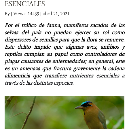
ESENCIALES
NOTICIAS
By
|
Views: 14439
| abril 21, 2021
Por el tráfico de fauna, mamíferos sacados de las
WCS VISUAL
selvas del país no puedan ejercer su rol como
PUBLICACIONES
dispersores de semillas para que la flora se renueve.
Este delito impide que algunas aves, anfibios y
ALIADOS Y ALIANZAS
reptiles cumplan su papel como controladores de
plagas causantes de enfermedades; en general, este
COBERTURA EN MEDIOS DE COMUNICACIÓN
es un amenaza que fractura gravemente la cadena
alimenticia que
transfiere nutrientes esenciales a
INFORME ANUAL WCS
través de las distintas especies.
MECANISMO DE ATENCIÓN DE QUEJAS Y RECLAMOS
DONA