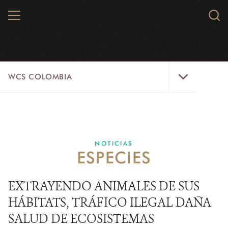
Skip
MENU
Sear
to
WCS.
main
WCS
content
WCS
WCS COLOMBIA
Colombia
Menu
INICIO
WCS COLOMBIA
NOTICIAS
ESPECIES
EJES ESTRATÉGICOS
AQUÍ TRABAJAMOS
EXTRAYENDO ANIMALES DE SUS
HÁBITATS, TRÁFICO ILEGAL DAÑA
LÍNEAS DE ACCIÓN
SALUD DE ECOSISTEMAS
MICROSITIOS