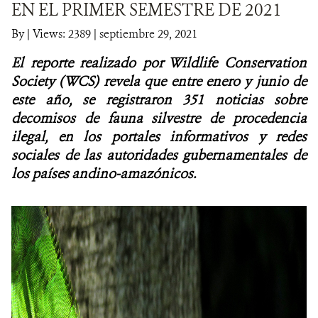
EN EL PRIMER SEMESTRE DE 2021
NOTICIAS
By
|
Views: 2389
| septiembre 29, 2021
El reporte realizado por Wildlife Conservation
WCS VISUAL
Society (WCS) revela que entre enero y junio de
PUBLICACIONES
este año, se registraron 351 noticias sobre
decomisos de fauna silvestre de procedencia
ALIADOS Y ALIANZAS
ilegal, en los portales informativos y redes
sociales de las autoridades gubernamentales de
COBERTURA EN MEDIOS DE COMUNICACIÓN
los países andino-amazónicos.
INFORME ANUAL WCS
MECANISMO DE ATENCIÓN DE QUEJAS Y RECLAMOS
DONA