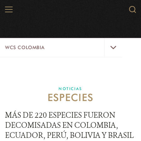
Skip
MENU
Sear
to
WCS.
main
WCS
content
WCS
WCS COLOMBIA
Colombia
Menu
INICIO
WCS COLOMBIA
NOTICIAS
ESPECIES
EJES ESTRATÉGICOS
AQUÍ TRABAJAMOS
MÁS DE 220 ESPECIES FUERON
DECOMISADAS EN COLOMBIA,
LÍNEAS DE ACCIÓN
ECUADOR, PERÚ, BOLIVIA Y BRASIL
MICROSITIOS